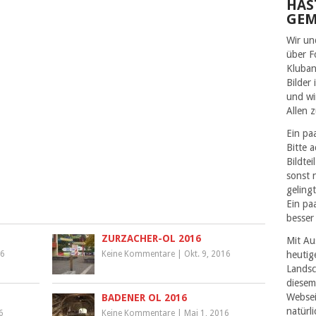
HAS
GE
Wir un
über F
Kluban
Bilder
und wi
Allen 
Ein pa
Bitte 
Bildtei
sonst 
geling
Ein paa
besser 
ZURZACHER-OL 2016
Mit Au
heutig
16
Keine Kommentare
|
Okt. 9, 2016
Landsc
diesem
Websei
BADENER OL 2016
natürl
6
Keine Kommentare
|
Mai 1, 2016