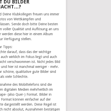
T DU BILDER
MACHT…?
d Deine Klubkollegen freuen uns immer
otos von Wettkämpfen und
lässen. Sende doch bitte Deine besten
 in voller Qualität und Auflösung an uns
r werden diese hier in einem Album
zur Verfügung stellen.
ar Tipps:
achte darauf, dass das der wichtige
l auch wirklich im Fokus liegt und auch
nicht verschwommen ist. Nicht jedes Bild
t und hier ist manchmal weniger - mehr.
r schöne, qualitative gute Bilder sind
als viele Schlechte.
snahme des Mobiltelefons sind die
en digitalen Medien mehrheitlich im
ape- (also Quer-) Format. Bilder in
 Format können einfacher auf der
te dargestellt werden. Diese Regel ist
ich nicht absolut, Ausnahmen bestätigen