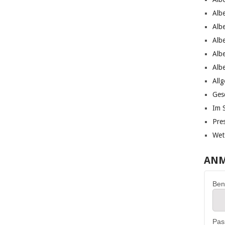
Alb
Alb
Alb
Alb
Alb
All
Ges
Im 
Pre
Wet
ANM
Ben
Pas