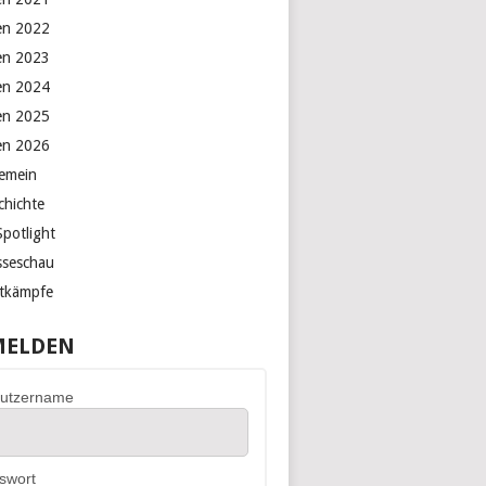
en 2022
en 2023
en 2024
en 2025
en 2026
gemein
chichte
Spotlight
sseschau
tkämpfe
ELDEN
utzername
swort