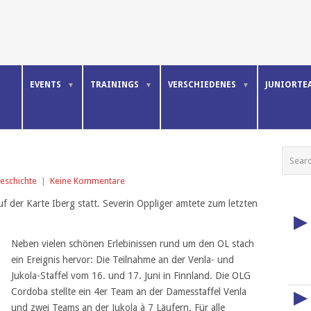
E
EVENTS
TRAININGS
VERSCHIEDENES
JUNIORTE
eschichte
|
Keine Kommentare
uf der Karte Iberg statt. Severin Oppliger amtete zum letzten
▶
Neben vielen schönen Erlebinissen rund um den OL stach
ein Ereignis hervor: Die Teilnahme an der Venla- und
Jukola-Staffel vom 16. und 17. Juni in Finnland. Die OLG
Cordoba stellte ein 4er Team an der Damesstaffel Venla
▶
und zwei Teams an der Jukola à 7 Läufern. Für alle