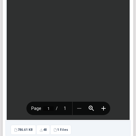
786.61 KB
48
1 Files