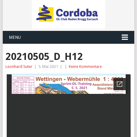
MENU
20210505_D_H12
Leonhard Suter
|
5. Mai 2021
|
|
Keine Kommentare