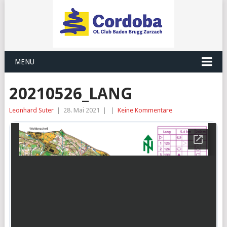
MENU
20210526_LANG
Leonhard Suter
|
28. Mai 2021
|
|
Keine Kommentare