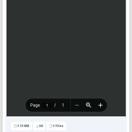
1.13 MB
60
1 Files