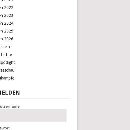
en 2022
en 2023
en 2024
en 2025
en 2026
gemein
chichte
Spotlight
sseschau
tkämpfe
ELDEN
utzername
swort