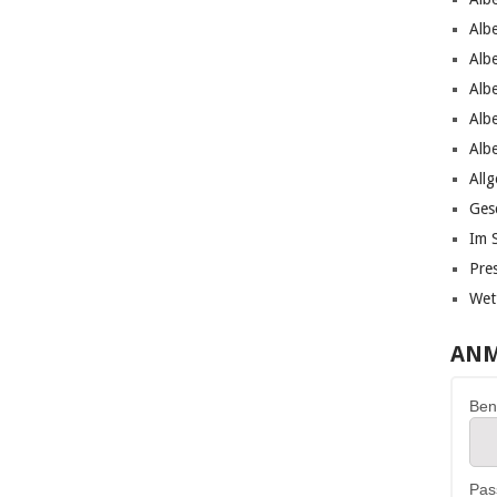
Alb
Alb
Alb
Alb
Alb
All
Ges
Im 
Pre
Wet
ANM
Ben
Pas