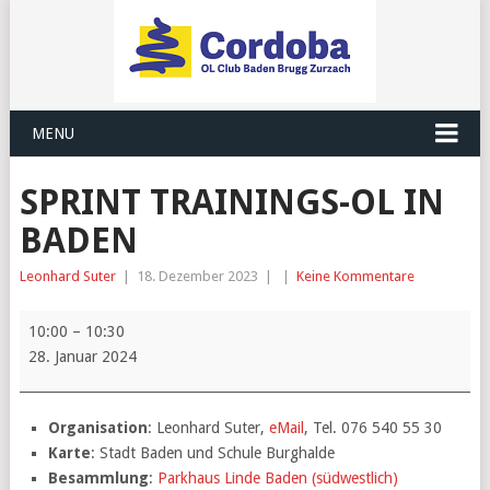
MENU
SPRINT TRAININGS-OL IN
BADEN
Leonhard Suter
|
18. Dezember 2023
|
|
Keine Kommentare
Sprint
10:00
–
10:30
Trainings-
28. Januar 2024
OL
in
Baden
Organisation
: Leonhard Suter,
eMail
, Tel. 076 540 55 30
Karte
: Stadt Baden und Schule Burghalde
Besammlung
:
Parkhaus Linde Baden (südwestlich)