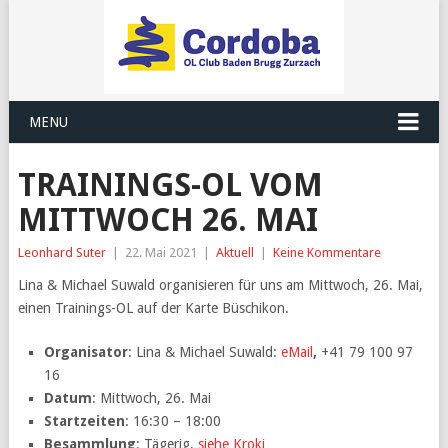
MENU
TRAININGS-OL VOM
MITTWOCH 26. MAI
Leonhard Suter
|
22. Mai 2021
|
Aktuell
|
Keine Kommentare
Lina & Michael Suwald organisieren für uns am Mittwoch, 26. Mai,
einen Trainings-OL auf der Karte Büschikon.
Organisator
: Lina & Michael Suwald:
eMail
,
+41 79 100 97
16
Datum
: Mittwoch, 26. Mai
Startzeiten
: 16:30 – 18:00
Besammlung
: Tägerig,
siehe Kroki