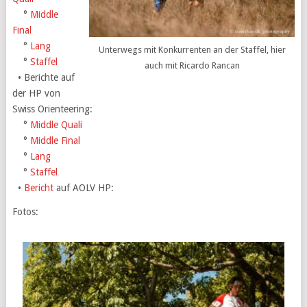
°
Middle
Final
°
Lang
Unterwegs mit Konkurrenten an der Staffel, hier
°
Staffel
auch mit Ricardo Rancan
• Berichte auf
der HP von
Swiss Orienteering:
°
Middle Quali
°
Middle Final
°
Lang
°
Staffel
•
Bericht
auf AOLV HP:
Fotos: