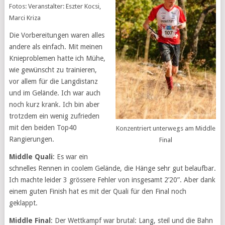
Fotos: Veranstalter: Eszter Kocsi,
Marci Kriza
Die Vorbereitungen waren alles
andere als einfach. Mit meinen
Knieproblemen hatte ich Mühe,
wie gewünscht zu trainieren,
vor allem für die Langdistanz
und im Gelände. Ich war auch
noch kurz krank. Ich bin aber
trotzdem ein wenig zufrieden
mit den beiden Top40
Konzentriert unterwegs am Middle
Rangierungen.
Final
Middle Quali
: Es war ein
schnelles Rennen in coolem Gelände, die Hänge sehr gut belaufbar.
Ich machte leider 3 grössere Fehler von insgesamt 2’20”. Aber dank
einem guten Finish hat es mit der Quali für den Final noch
geklappt.
Middle Final
: Der Wettkampf war brutal: Lang, steil und die Bahn