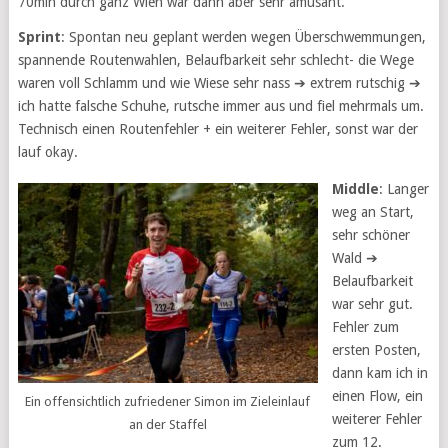
70min durch ganz Wien war dann aber sehr amüsant.
Sprint
: Spontan neu geplant werden wegen Überschwemmungen,
spannende Routenwahlen, Belaufbarkeit sehr schlecht- die Wege
waren voll Schlamm und wie Wiese sehr nass ➔ extrem rutschig ➔
ich hatte falsche Schuhe, rutsche immer aus und fiel mehrmals um.
Technisch einen Routenfehler + ein weiterer Fehler, sonst war der
lauf okay.
Middle
: Langer
weg an Start,
sehr schöner
Wald ➔
Belaufbarkeit
war sehr gut.
Fehler zum
ersten Posten,
dann kam ich in
einen Flow, ein
Ein offensichtlich zufriedener Simon im Zieleinlauf
weiterer Fehler
an der Staffel
zum 12.